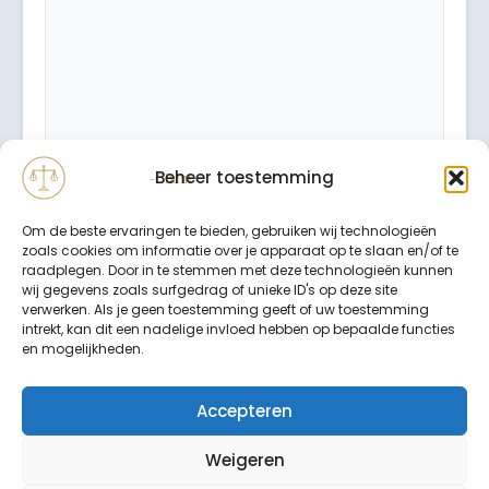
Beheer toestemming
Om de beste ervaringen te bieden, gebruiken wij technologieën
zoals cookies om informatie over je apparaat op te slaan en/of te
raadplegen. Door in te stemmen met deze technologieën kunnen
wij gegevens zoals surfgedrag of unieke ID's op deze site
verwerken. Als je geen toestemming geeft of uw toestemming
intrekt, kan dit een nadelige invloed hebben op bepaalde functies
Binnen 24 uur wordt er contact met u opgenomen.
en mogelijkheden.
Uw gegevens worden strikt vertrouwelijk behandeld.
Accepteren
Weigeren