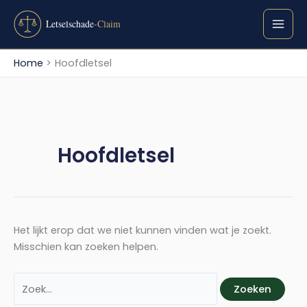
Ga
Zoek
naar
naar:
de
inhoud
Home
Hoofdletsel
Hoofdletsel
Het lijkt erop dat we niet kunnen vinden wat je zoekt.
Misschien kan zoeken helpen.