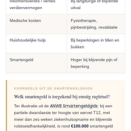
Inkomensverlies / verlies
Bij langdurige of blijvende
verdienvermogen
uitval
Medische kosten
Fysiotherapie,
pijnbestrijding, revalidatie
Huishoudelijke hulp
Bij beperkingen in tillen en
bukken
Smartengeld
Hoger bij blijvende pijn of
beperking
VOORBEELD UIT DE SMARTENGELDGIDS
Welk smartengeld is toegekend bij ernstig rugletsel?
ANWB Smartengeldgids
Ter illustratie uit de
: bij een
partiele dwarslaesie ter hoogte van wervel T12, met
meer dan zes weken ziekenhuisopname en blijvende
rolstoelafhankelijkheid, is rond
€100.000
smartengeld