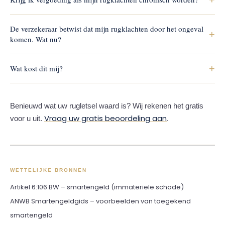
Ja. Juist blijvende of chronische klachten leiden tot een hogere
De verzekeraar betwist dat mijn rugklachten door het ongeval
vergoeding, omdat ze uw leven en werk langdurig raken.
+
komen. Wat nu?
Dat is een veelvoorkomend punt (het causaal verband). Wij
+
Wat kost dit mij?
onderbouwen het met uw medische gegevens en zo nodig een
onafhankelijke deskundige.
Niets. De aansprakelijke partij betaalt onze kosten (artikel 6:96
BW).
Benieuwd wat uw rugletsel waard is? Wij rekenen het gratis
Vraag uw gratis beoordeling aan
voor u uit.
.
WETTELIJKE BRONNEN
Artikel 6:106 BW – smartengeld (immateriele schade)
ANWB Smartengeldgids – voorbeelden van toegekend
smartengeld