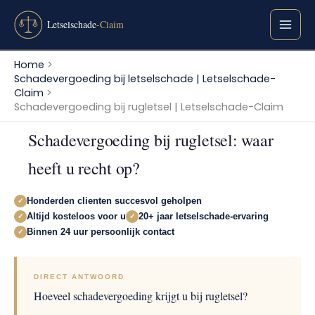
Ga
naar
de
inhoud
Home
Schadevergoeding bij letselschade | Letselschade-
Claim
Schadevergoeding bij rugletsel | Letselschade-Claim
Schadevergoeding bij rugletsel: waar
heeft u recht op?
Honderden clienten succesvol geholpen
✓
Altijd kosteloos voor u
20+ jaar letselschade-ervaring
✓
✓
Binnen 24 uur persoonlijk contact
✓
DIRECT ANTWOORD
Hoeveel schadevergoeding krijgt u bij rugletsel?