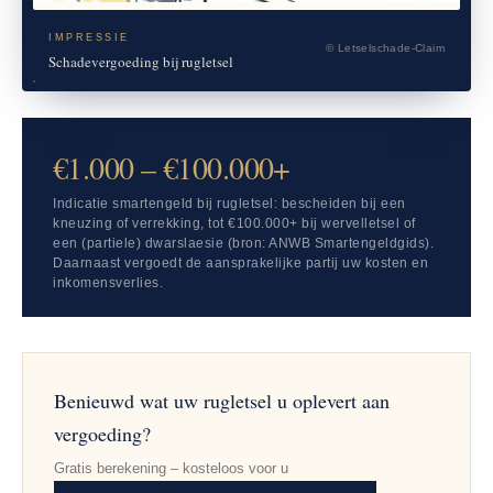
IMPRESSIE
© Letselschade-Claim
Schadevergoeding bij rugletsel
€1.000 – €100.000+
Indicatie smartengeld bij rugletsel: bescheiden bij een
kneuzing of verrekking, tot €100.000+ bij wervelletsel of
een (partiele) dwarslaesie (bron: ANWB Smartengeldgids).
Daarnaast vergoedt de aansprakelijke partij uw kosten en
inkomensverlies.
Benieuwd wat uw rugletsel u oplevert aan
vergoeding?
Gratis berekening – kosteloos voor u