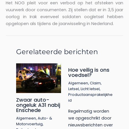
Het NOG pleit voor een verbod op het afsteken van
vuurwerk door consumenten. Zij stellen dat er in 3,5 jaar
oorlog in Irak evenveel soldaten oogletsel hebben
opgelopen als tijdens de jaarwisseling in Nederland.
Gerelateerde berichten
Hoe veilig is ons
voedsel?
Algemeen
,
Claim
,
Letsel
,
Licht letsel
,
Productaansprakelijkhe
Zwaar auto-
id
ongeluk A31 nabij
Enschede
Regelmatig worden
we opgeschrikt door
Algemeen
,
Auto- &
Motorvoertuig
,
nieuwsberichten over