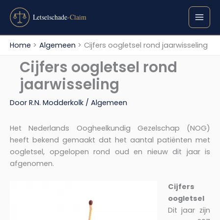
Ga
naar
de
inhoud
Home
Algemeen
Cijfers oogletsel rond jaarwisseling
Cijfers oogletsel rond
jaarwisseling
Door
R.N. Modderkolk
/
Algemeen
Het Nederlands Oogheelkundig Gezelschap (NOG)
heeft bekend gemaakt dat het aantal patiënten met
oogletsel, opgelopen rond oud en nieuw dit jaar is
afgenomen.
Cijfers
oogletsel
Dit jaar zijn