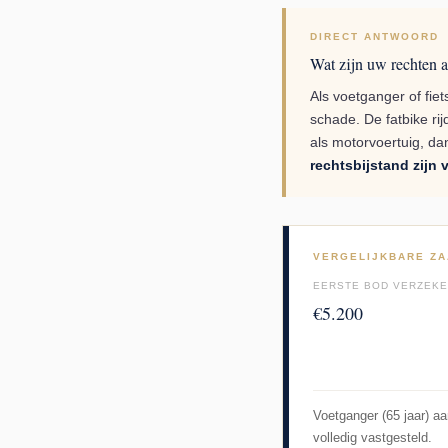
DIRECT ANTWOORD
Wat zijn uw rechten a
Als voetganger of fie
schade. De fatbike ri
als motorvoertuig, d
rechtsbijstand zijn 
VERGELIJKBARE ZA
EERSTE BOD VERZEK
€5.200
Voetganger (65 jaar) a
volledig vastgesteld.