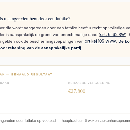
ls u aangereden bent door een fatbike?
tser die wordt aangereden door een fatbike heeft u recht op volledige 
art. 6:162 BW
jder is aansprakelijk op grond van onrechtmatige daad (
).
artikel 185 WVW
an gelden ook de beschermingsbepalingen van
.
De ko
voor rekening van de aansprakelijke partij.
AK — BEHAALD RESULTAAT
ERAAR
BEHAALDE VERGOEDING
€27.800
angereden door fatbike op voetpad — heupfractuur, 6 weken ziekenhuisopname