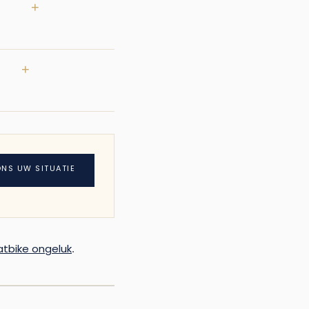
ft.
+
schade die hij door
 WVW.
+
schade en de
rouwbaar naarmate de tijd
ONS UW SITUATIE
fatbike ongeluk
.