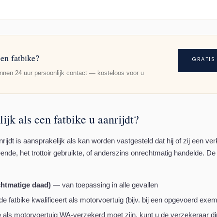
en fatbike?
GRATIS
nnen 24 uur persoonlijk contact — kosteloos voor u
ijk als een fatbike u aanrijdt?
anrijdt is aansprakelijk als kan worden vastgesteld dat hij of zij een v
ende, het trottoir gebruikte, of anderszins onrechtmatig handelde. De
chtmatige daad)
— van toepassing in alle gevallen
e fatbike kwalificeert als motorvoertuig (bijv. bij een opgevoerd exem
e als motorvoertuig WA-verzekerd moet zijn, kunt u de verzekeraar d