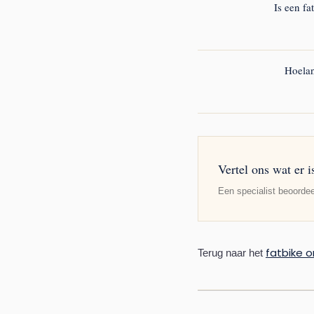
geldt echter niet altijd bi
Is een fa
Ja. Op grond van artikel 
schuld veroorzaakt. Als d
Hoelan
Op grond van artikel 3:31
aansprakelijke partij ken
verstrijkt.
Vertel ons wat er 
Een specialist beoordee
fatbike o
Terug naar het