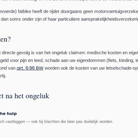
evoerde) fatbike heeft de rijder doorgaans geen motorvoertuigverzeker
 dan soms onder zijn of haar particuliere aansprakelijkheidsverzeker
men?
t directe gevolg is van het ongeluk claimen: medische kosten en eige
geld voor pijn en leed, schade aan uw eigendommen (fiets, kleding, te
art. 6:96 BW
rond van
worden ook de kosten van uw letselschade-spec
tij.
ct na het ongeluk
he hulp
isch vastleggen — ook bij klachten die later pas duidelijk worden.