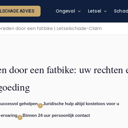
Ongeval
Letsel
Schad
ELSCHADE ADVIES
reden door een fatbike | Letselschade-Claim
n door een fatbike: uw rechten 
goeding
succesvol geholpen
Juridische hulp altijd kosteloos voor u
✓
-ervaring
Binnen 24 uur persoonlijk contact
✓