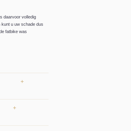
rs daarvoor volledig
an kunt u uw schade dus
de fatbike was
+
pport. Noteer de gegevens
d mogelijk.
+
orgfonds Motorverkeer. Dit