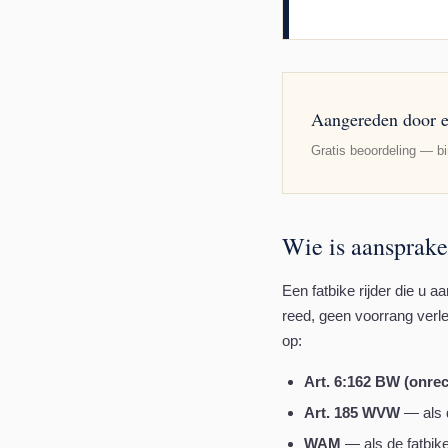
Aangereden door e
Gratis beoordeling — bi
Wie is aansprakel
Een fatbike rijder die u a
reed, geen voorrang verle
op:
Art. 6:162 BW (onre
Art. 185 WVW
— als d
WAM
— als de fatbik