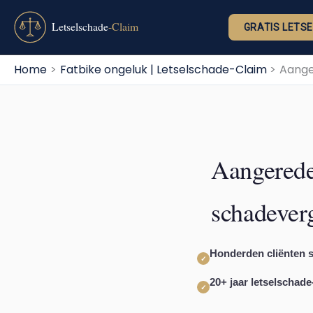
Ga
naar
GRATIS LETS
de
inhoud
Home
Fatbike ongeluk | Letselschade-Claim
Aange
Aangerede
schadever
Honderden cliënten 
✓
20+ jaar letselschade
✓