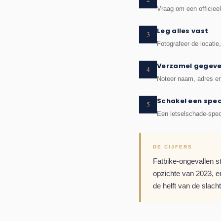
Vraag om een officieel
Leg alles vast
3
Fotografeer de locatie
Verzamel gegev
4
Noteer naam, adres en
Schakel een speci
5
Een letselschade-spec
DE CIJFERS
Fatbike-ongevallen s
opzichte van 2023, en
de helft van de slach