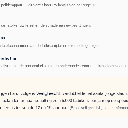
 politierapport — dit vormt later uw bewijs van het ongeluk.
, de fatbike, uw letsel en de schade aan uw bezittingen.
ens
 telefoonnummer van de fatbike rijder en eventuele getuigen.
alist in
ialist meldt de aansprakelijkheid en onderhandelt voor u — kosteloos voor u.
VeiligheidNL
tijgen hard: volgens
verdubbelde het aantal jonge slacht
 belanden er naar schatting zo’n 5.000 fatbikers per jaar op de spoed
toffers is tussen de 12 en 15 jaar oud.
(Bron: VeiligheidNL, Letsel Inform