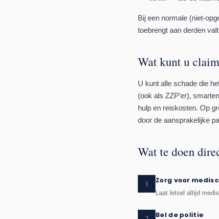
Bij een normale (niet-opg
toebrengt aan derden valt
Wat kunt u clai
U kunt alle schade die he
(ook als ZZP’er), smarten
hulp en reiskosten. Op g
door de aansprakelijke par
Wat te doen dire
Zorg voor medisc
1
Laat letsel altijd med
Bel de politie
2