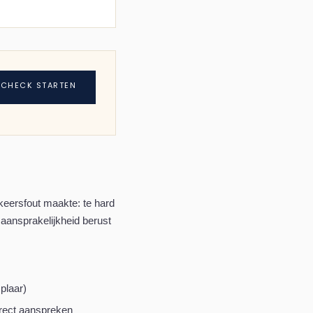
 CHECK STARTEN
erkeersfout maakte: te hard
 aansprakelijkheid berust
plaar)
irect aanspreken