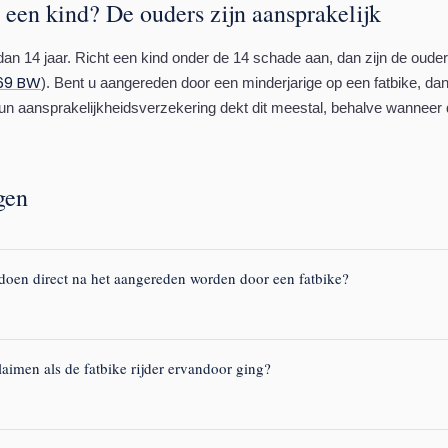
een kind? De ouders zijn aansprakelijk
r dan 14 jaar. Richt een kind onder de 14 schade aan, dan zijn de oude
169 BW
). Bent u aangereden door een minderjarige op een fatbike, d
un aansprakelijkheidsverzekering dekt dit meestal, behalve wanneer 
gen
doen direct na het aangereden worden door een fatbike?
ect 112. Zorg voor politie op de locatie en vraag om een schriftelijk ra
vraag getuigen om hun contactgegevens. Fotografeer alles zo uitgebrei
laimen als de fatbike rijder ervandoor ging?
terhalen is, kunt u in sommige gevallen een beroep doen op het Waarb