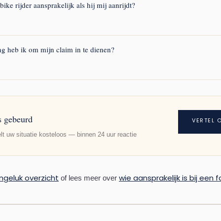
j een normale fatbike. Een specialist beoordeelt of en welk verhaal u hee
tbike rijder aansprakelijk als hij mij aanrijdt?
6:162 BW (onrechtmatige daad) is de fatbike rijder aansprakelijk voor 
e fatbike als motorvoertuig kwalificeert, geldt bovendien artikel 185
g heb ik om mijn claim in te dienen?
0 BW heeft u vijf jaar de tijd, te rekenen vanaf het moment dat u de 
de. Wacht echter niet te lang — bewijs en getuigen worden minder bet
is gebeurd
VERTEL 
lt uw situatie kosteloos — binnen 24 uur reactie
ngeluk overzicht
wie aansprakelijk is bij een 
of lees meer over