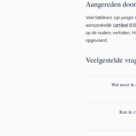
Aangereden door 
Veel fatbikers zijn jonge
artikel 6:
aansprakelijk (
op de ouders verhalen. H
opgevoerd.
Veelgestelde vra
Wat moet ik 
Bel bij ernstig letsel dir
van de fatbike rijder en 
Kan ik c
Als de rijder niet te ach