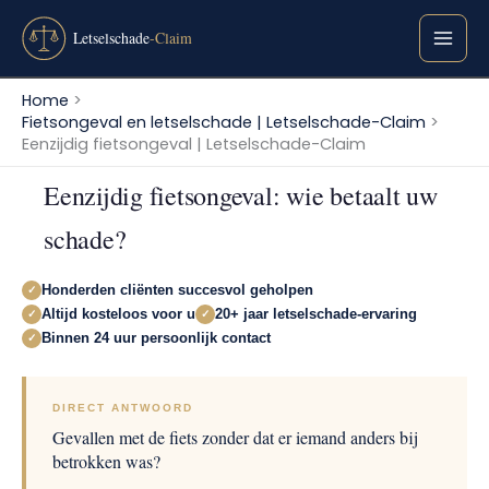
Ga
naar
de
inhoud
Home
Fietsongeval en letselschade | Letselschade-Claim
Eenzijdig fietsongeval | Letselschade-Claim
Eenzijdig fietsongeval: wie betaalt uw
schade?
Honderden cliënten succesvol geholpen
✓
Altijd kosteloos voor u
20+ jaar letselschade-ervaring
✓
✓
Binnen 24 uur persoonlijk contact
✓
DIRECT ANTWOORD
Gevallen met de fiets zonder dat er iemand anders bij
betrokken was?