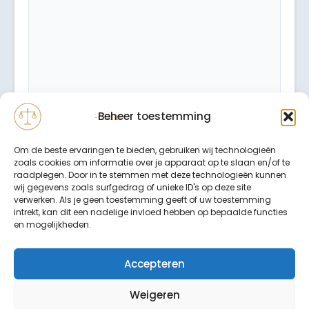
Beheer toestemming
Om de beste ervaringen te bieden, gebruiken wij technologieën
zoals cookies om informatie over je apparaat op te slaan en/of te
raadplegen. Door in te stemmen met deze technologieën kunnen
wij gegevens zoals surfgedrag of unieke ID's op deze site
verwerken. Als je geen toestemming geeft of uw toestemming
intrekt, kan dit een nadelige invloed hebben op bepaalde functies
Binnen 24 uur wordt er contact met u opgenomen.
en mogelijkheden.
Uw gegevens worden strikt vertrouwelijk behandeld.
Accepteren
Weigeren