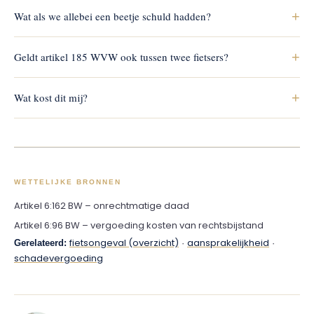
Dan kunt u de fietser persoonlijk aansprakelijk stellen. Wij
+
Wat als we allebei een beetje schuld hadden?
kijken samen met u wat in dat geval de beste route is.
Dan wordt de schade naar verhouding verdeeld. U houdt vaak
+
Geldt artikel 185 WVW ook tussen twee fietsers?
recht op een deel van uw vergoeding.
Nee. Die bescherming geldt alleen tegenover een
+
Wat kost dit mij?
motorvoertuig. Tussen fietsers telt de gewone schuldvraag
(artikel 6:162 BW).
Niets. De aansprakelijke partij betaalt onze kosten (artikel 6:96
BW).
WETTELIJKE BRONNEN
Artikel 6:162 BW – onrechtmatige daad
Artikel 6:96 BW – vergoeding kosten van rechtsbijstand
fietsongeval (overzicht)
aansprakelijkheid
Gerelateerd:
·
·
schadevergoeding