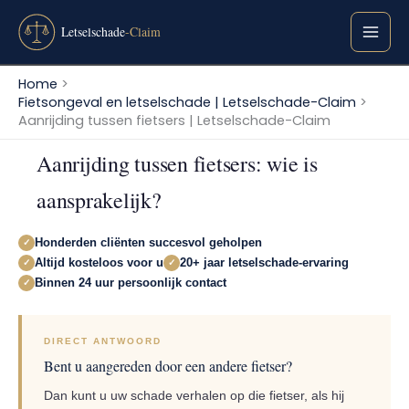
Ga
naar
de
inhoud
Home
Fietsongeval en letselschade | Letselschade-Claim
Aanrijding tussen fietsers | Letselschade-Claim
Aanrijding tussen fietsers: wie is
aansprakelijk?
Honderden cliënten succesvol geholpen
✓
Altijd kosteloos voor u
20+ jaar letselschade-ervaring
✓
✓
Binnen 24 uur persoonlijk contact
✓
DIRECT ANTWOORD
Bent u aangereden door een andere fietser?
Dan kunt u uw schade verhalen op die fietser, als hij