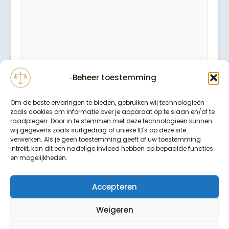
Beheer toestemming
Om de beste ervaringen te bieden, gebruiken wij technologieën
zoals cookies om informatie over je apparaat op te slaan en/of te
raadplegen. Door in te stemmen met deze technologieën kunnen
wij gegevens zoals surfgedrag of unieke ID's op deze site
verwerken. Als je geen toestemming geeft of uw toestemming
intrekt, kan dit een nadelige invloed hebben op bepaalde functies
Binnen 24 uur wordt er contact met u opgenomen.
en mogelijkheden.
Uw gegevens worden strikt vertrouwelijk behandeld.
Accepteren
Weigeren