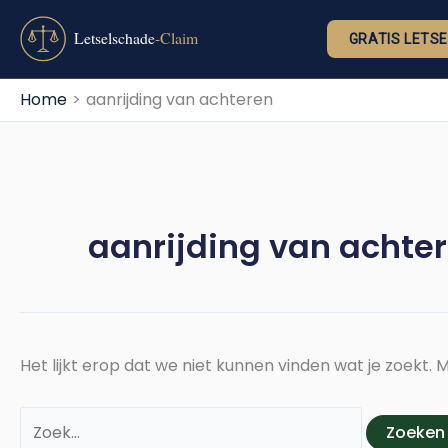
Ga
Zoek
naar
naar:
GRATIS LETS
de
inhoud
Home
aanrijding van achteren
aanrijding van achte
Het lijkt erop dat we niet kunnen vinden wat je zoekt.