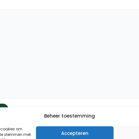
Beheer toestemming
Binnen 24 uur wordt er contact met u opgenomen.
Uw gegevens worden strikt vertrouwelijk behandeld.
s cookies om
Accepteren
n te stemmen met