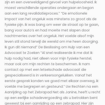
zijn en een overweldigend gevoel van hulpeloosheid. Ik
moest verschillende operaties ondergaan en begon
aan een lang revalidatieproces.” “De emotionele
impact van het ongeluk was minstens zo groot als de
fysieke pijn. Ik was bang om weer de straat op te gaan,
bang voor auto’s en had moeite met slapen door
nachtmerries over het ongeluk. Het voelde alsof mijn
leven stil stond terwijl de wereld om me heen doorging.
Ik gun dit niemand” De Beslissing om Hulp van een
Advocaat te Zoeken “Al snel realiseerde ik me dat ik
hulp nodig had, niet alleen voor mijn fysieke herstel,
maar ook om mijn rechten te beschermen. Ik nam
contact op met een letselschade advocaat die
gespecialiseerd is in verkeersongelukken. Vanaf het
eerste gesprek konden we goed met elkaar overweg, ik
voelde me begrepen en gesteund.” Uw Rechten na een
Aanrijding op het Zebrapad Net als Janine, heeft u recht
op een eerlijke schadevergoeding als u betrokken bent
geweest bij een aanrijding op een zebrapad. Hier zijn