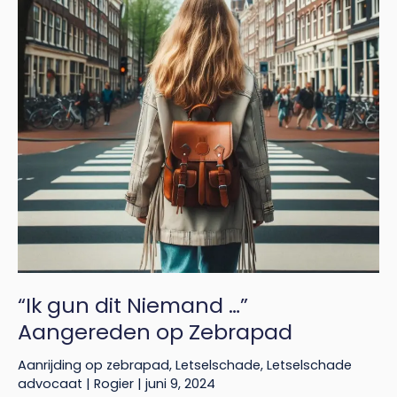
…”
Aangereden
op
Zebrapad
“Ik gun dit Niemand …”
Aangereden op Zebrapad
Aanrijding op zebrapad
,
Letselschade
,
Letselschade
advocaat
|
Rogier
|
juni 9, 2024