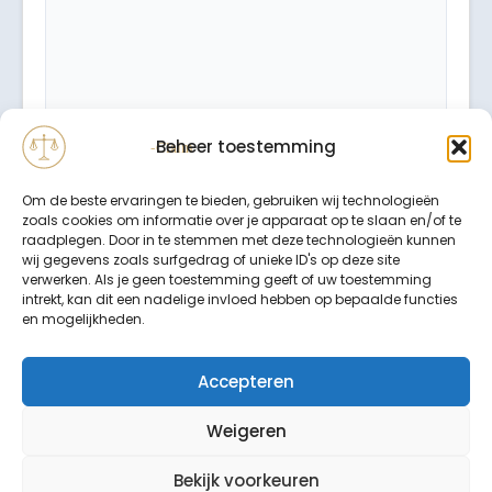
Beheer toestemming
Om de beste ervaringen te bieden, gebruiken wij technologieën
zoals cookies om informatie over je apparaat op te slaan en/of te
raadplegen. Door in te stemmen met deze technologieën kunnen
wij gegevens zoals surfgedrag of unieke ID's op deze site
verwerken. Als je geen toestemming geeft of uw toestemming
intrekt, kan dit een nadelige invloed hebben op bepaalde functies
Binnen 24 uur wordt er contact met u opgenomen.
en mogelijkheden.
Uw gegevens worden strikt vertrouwelijk behandeld.
Accepteren
Weigeren
Bekijk voorkeuren
© Copyright LETSELSCHADE-CLAIM 2026. Alle rechten