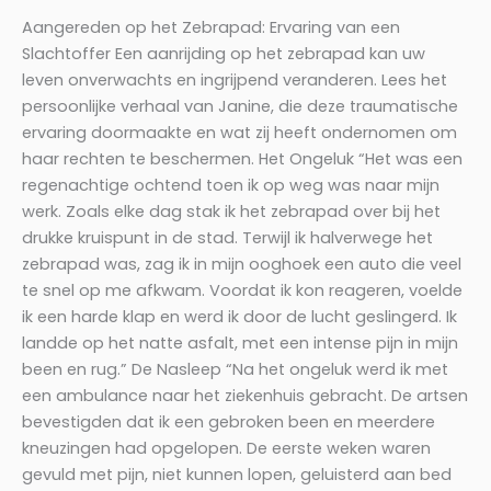
Aangereden op het Zebrapad: Ervaring van een
Slachtoffer Een aanrijding op het zebrapad kan uw
leven onverwachts en ingrijpend veranderen. Lees het
persoonlijke verhaal van Janine, die deze traumatische
ervaring doormaakte en wat zij heeft ondernomen om
haar rechten te beschermen. Het Ongeluk “Het was een
regenachtige ochtend toen ik op weg was naar mijn
werk. Zoals elke dag stak ik het zebrapad over bij het
drukke kruispunt in de stad. Terwijl ik halverwege het
zebrapad was, zag ik in mijn ooghoek een auto die veel
te snel op me afkwam. Voordat ik kon reageren, voelde
ik een harde klap en werd ik door de lucht geslingerd. Ik
landde op het natte asfalt, met een intense pijn in mijn
been en rug.” De Nasleep “Na het ongeluk werd ik met
een ambulance naar het ziekenhuis gebracht. De artsen
bevestigden dat ik een gebroken been en meerdere
kneuzingen had opgelopen. De eerste weken waren
gevuld met pijn, niet kunnen lopen, geluisterd aan bed