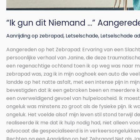
“Ik gun dit Niemand …” Aangere
Aanrijding op zebrapad
,
Letselschade
,
Letselschade a
Aangereden op het Zebrapad: Ervaring van een Slachto
persoonlijke verhaal van Janine, die deze traumatis
een regenachtige ochtend toen ik op weg was naar mijn 
zebrapad was, zag ik in mijn ooghoek een auto die veel
landde op het natte asfalt, met een intense pijn in m
bevestigden dat ik een gebroken been en meerdere kne
een overweldigend gevoel van hulpeloosheid. Ik moest
ongeluk was minstens zo groot als de fysieke pijn. Ik
ongeluk. Het voelde alsof mijn leven stil stond terwij
realiseerde ik me dat ik hulp nodig had, niet alleen 
advocaat die gespecialiseerd is in verkeersongelukk
Rechten na een Aanrijding op het Zebrapad Net als Jan