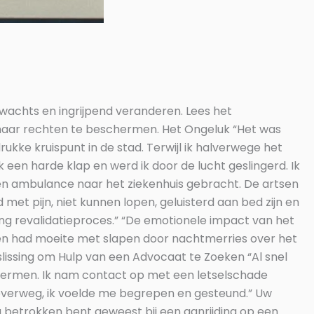
wachts en ingrijpend veranderen. Lees het
 haar rechten te beschermen. Het Ongeluk “Het was
ukke kruispunt in de stad. Terwijl ik halverwege het
 een harde klap en werd ik door de lucht geslingerd. Ik
 een ambulance naar het ziekenhuis gebracht. De artsen
t pijn, niet kunnen lopen, geluisterd aan bed zijn en
ng revalidatieproces.” “De emotionele impact van het
s en had moeite met slapen door nachtmerries over het
eslissing om Hulp van een Advocaat te Zoeken “Al snel
schermen. Ik nam contact op met een letselschade
overweg, ik voelde me begrepen en gesteund.” Uw
u betrokken bent geweest bij een aanrijding op een