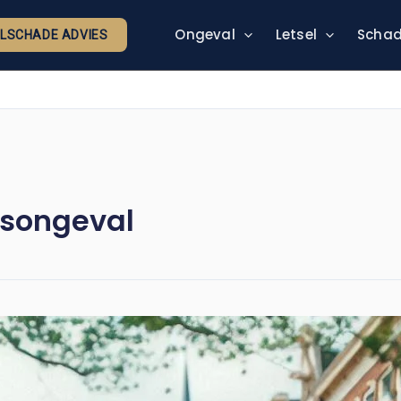
Ongeval
Letsel
Schad
ELSCHADE ADVIES
rsongeval