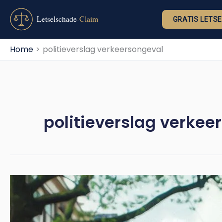
Ga
naar
GRATIS LETS
de
inhoud
Home
politieverslag verkeersongeval
politieverslag verkee
“Ik
gun
dit
Niemand