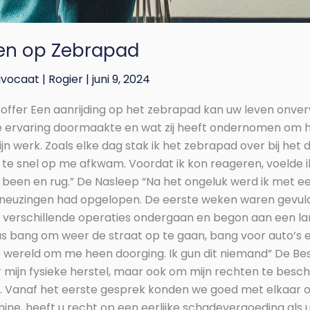
den op Zebrapad
dvocaat
|
Rogier
|
juni 9, 2024
ffer Een aanrijding op het zebrapad kan uw leven onver
che ervaring doormaakte en wat zij heeft ondernomen om
werk. Zoals elke dag stak ik het zebrapad over bij het dr
 te snel op me afkwam. Voordat ik kon reageren, voelde ik
ijn been en rug.” De Nasleep “Na het ongeluk werd ik met
uzingen had opgelopen. De eerste weken waren gevuld me
 verschillende operaties ondergaan en begon aan een la
 was bang om weer de straat op te gaan, bang voor auto’
l de wereld om me heen doorging. Ik gun dit niemand” De B
voor mijn fysieke herstel, maar ook om mijn rechten te be
en. Vanaf het eerste gesprek konden we goed met elkaar 
ine, heeft u recht op een eerlijke schadevergoeding als 