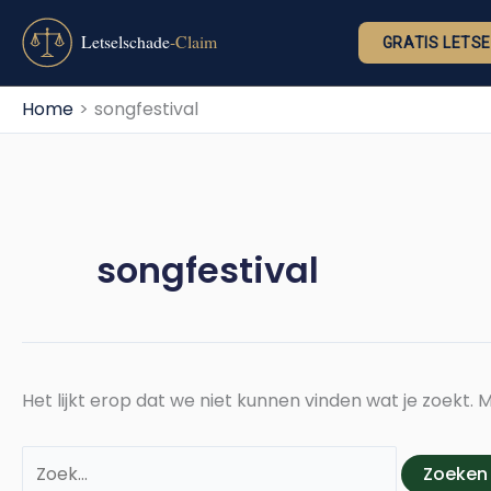
Ga
Zoek
naar
naar:
GRATIS LETS
de
inhoud
Home
songfestival
songfestival
Het lijkt erop dat we niet kunnen vinden wat je zoekt.