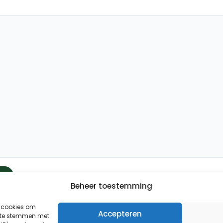
Beheer toestemming
Binnen 24 uur wordt er contact met u opgenomen.
Uw gegevens worden strikt vertrouwelijk behandeld.
s cookies om
Accepteren
n te stemmen met