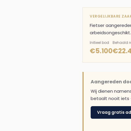
VERGELIJKBARE ZAA
Fietser aangerede
arbeidsongeschikt.
Initieel bod
Behaald r
€5.100
€22.
Aangereden door
Wij dienen namens 
betaalt nooit iet
Vraag gratis a