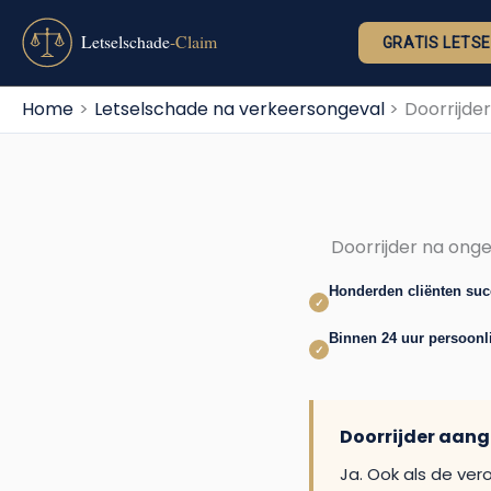
Ga
naar
GRATIS LETS
de
inhoud
Home
Letselschade na verkeersongeval
Doorrijde
Doorrijder na onge
Honderden cliënten su
✓
Binnen 24 uur persoonli
✓
Doorrijder aang
Ja. Ook als de ver