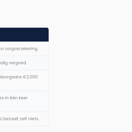
ico zorgverzekering.
edig vergoed.
k: doorgaans €2.000
es in één keer
 U betaalt zelf niets.