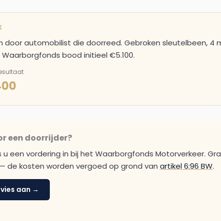
K
n door automobilist die doorreed. Gebroken sleutelbeen, 
 Waarborgfonds bood initieel €5.100.
esultaat
400
 een doorrijder?
u een vordering in bij het Waarborgfonds Motorverkeer. Gratis
s — de kosten worden vergoed op grond van
artikel 6:96 BW
.
dvies aan →