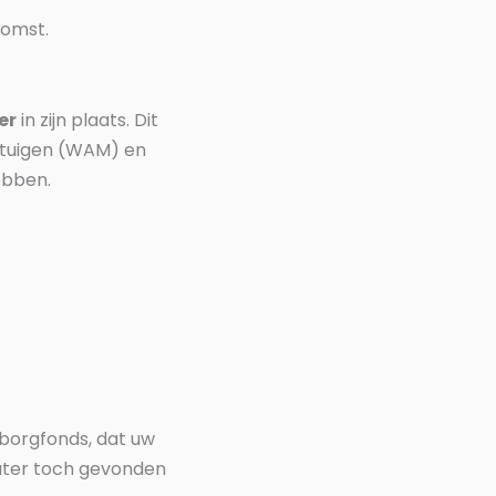
komst.
er
in zijn plaats. Dit
ijtuigen (WAM) en
ebben.
arborgfonds, dat uw
later toch gevonden