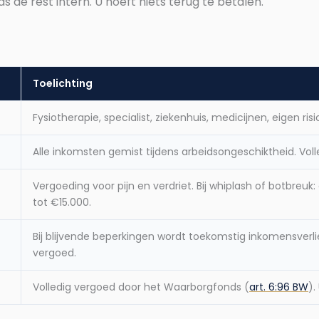
ds de rest intern. U hoeft niets terug te betalen.
?
Toelichting
Fysiotherapie, specialist, ziekenhuis, medicijnen, eigen ris
Alle inkomsten gemist tijdens arbeidsongeschiktheid. Voll
Vergoeding voor pijn en verdriet. Bij whiplash of botbreu
tot €15.000.
Bij blijvende beperkingen wordt toekomstig inkomensverli
vergoed.
Volledig vergoed door het Waarborgfonds (
art. 6:96 BW
).