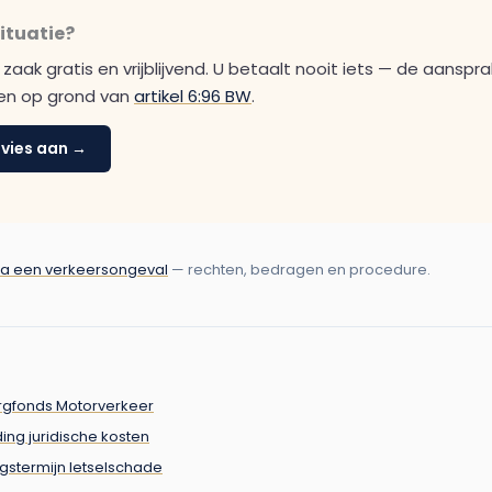
ituatie?
aak gratis en vrijblijvend. U betaalt nooit iets — de aansprake
ten op grond van
artikel 6:96 BW
.
dvies aan →
na een verkeersongeval
— rechten, bedragen en procedure.
rgfonds Motorverkeer
ing juridische kosten
ingstermijn letselschade