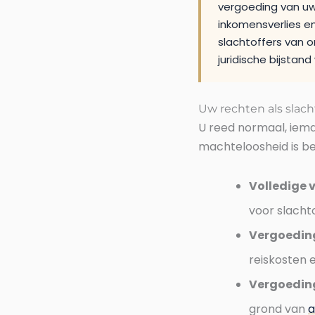
vergoeding van uw
inkomensverlies e
slachtoffers van o
juridische bijsta
Uw rechten als slach
U reed normaal, iema
machteloosheid is beg
Volledige 
voor slacht
Vergoeding
reiskosten e
Vergoeding
grond van
a