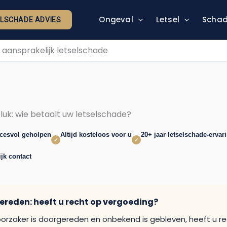
Ongeval
Letsel
Schad
ELSCHADE ADVIES
r aansprakelijk letselschade
luk: wie betaalt uw letselschade?
ccesvol geholpen
Altijd kosteloos voor u
20+ jaar letselschade-ervar
✓
✓
jk contact
ereden: heeft u recht op vergoeding?
oorzaker is doorgereden en onbekend is gebleven, heeft u re