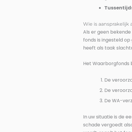
Tussentijd
Wie is aansprakelijk
Als er geen bekende 
fonds is ingesteld o
heeft als taak slach
Het Waarborgfonds bet
De veroorza
De veroorza
De WA-verze
In uw situatie is de 
schade vergoedt also