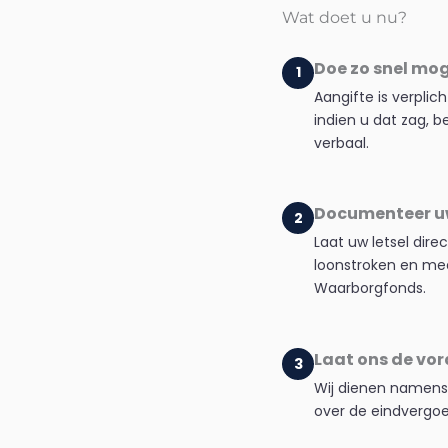
Wat doet u nu?
Doe zo snel moge
1
Aangifte is verplic
indien u dat zag, 
verbaal.
Documenteer uw
2
Laat uw letsel dire
loonstroken en med
Waarborgfonds.
Laat ons de vor
3
Wij dienen namens
over de eindvergoed