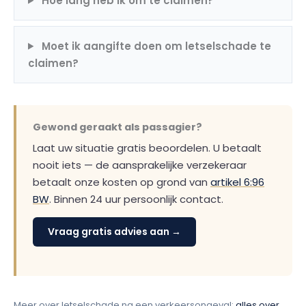
Hoe lang heb ik om te claimen?
Moet ik aangifte doen om letselschade te
claimen?
Gewond geraakt als passagier?
Laat uw situatie gratis beoordelen. U betaalt
nooit iets — de aansprakelijke verzekeraar
betaalt onze kosten op grond van
artikel 6:96
BW
. Binnen 24 uur persoonlijk contact.
Vraag gratis advies aan →
Meer over letselschade na een verkeersongeval:
alles over