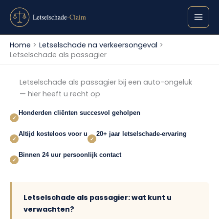
Ga
naar
de
inhoud
Home
Letselschade na verkeersongeval
Letselschade als passagier
Letselschade als passagier bij een auto-ongeluk
— hier heeft u recht op
Honderden cliënten succesvol geholpen
✓
Altijd kosteloos voor u
20+ jaar letselschade-ervaring
✓
✓
Binnen 24 uur persoonlijk contact
✓
Letselschade als passagier: wat kunt u
verwachten?