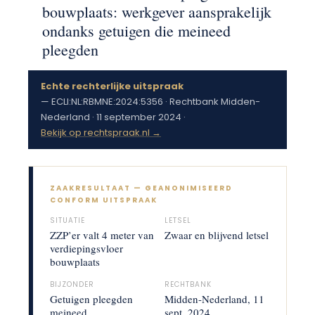
bouwplaats: werkgever aansprakelijk
ondanks getuigen die meineed
pleegden
Echte rechterlijke uitspraak
— ECLI:NL:RBMNE:2024:5356 · Rechtbank Midden-
Nederland · 11 september 2024 ·
Bekijk op rechtspraak.nl →
ZAAKRESULTAAT — GEANONIMISEERD
CONFORM UITSPRAAK
SITUATIE
LETSEL
ZZP’er valt 4 meter van
Zwaar en blijvend letsel
verdiepingsvloer
bouwplaats
BIJZONDER
RECHTBANK
Getuigen pleegden
Midden-Nederland, 11
meineed
sept. 2024