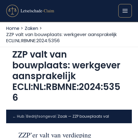
Ga
naar
de
inhoud
Home
Zaken
ZZP valt van bouwplaats: werkgever aansprakelijk
ECLI:NL:RBMNE:2024:5356
ZZP valt van
bouwplaats: werkgever
aansprakelijk
ECLI:NL:RBMNE:2024:535
6
← Hub
/
Bedrijfsongeval
/
Zaak — ZZP bouwplaats val
ZZP’er valt van verdieping