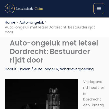
Ga
naar
de
inhoud
Home
Auto-ongeluk
Auto-ongeluk met letsel Dordrecht: Bestuurder rijdt
door
Auto-ongeluk met letsel
Dordrecht: Bestuurder
rijdt door
Door
K. Thielen
/
Auto-ongeluk
,
Schadevergoeding
Vrijdagavo
nd heeft er
in
Dordrecht
een ernstig