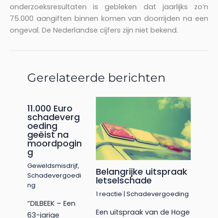
onderzoeksresultaten is gebleken dat jaarlijks zo’n
75.000 aangiften binnen komen van doorrijden na een
ongeval. De Nederlandse cijfers zijn niet bekend.
Gerelateerde berichten
11.000 Euro
schadeverg
oeding
geëist na
moordpogin
g
Geweldsmisdrijf
,
Belangrijke uitspraak
Schadevergoedi
letselschade
ng
1 reactie
|
Schadevergoeding
“DILBEEK – Een
Een uitspraak van de Hoge
63-jarige