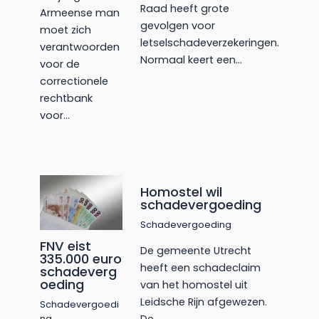
Raad heeft grote
Armeense man
gevolgen voor
moet zich
letselschadeverzekeringen.
verantwoorden
Normaal keert een…
voor de
correctionele
rechtbank
voor…
Homostel wil
schadevergoeding
Schadevergoeding
FNV eist
De gemeente Utrecht
335.000 euro
heeft een schadeclaim
schadeverg
oeding
van het homostel uit
Leidsche Rijn afgewezen.
Schadevergoedi
ng