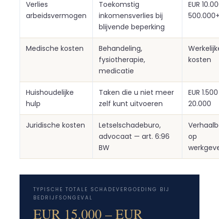
Verlies
Toekomstig
EUR 10.00
arbeidsvermogen
inkomensverlies bij
500.000
blijvende beperking
Medische kosten
Behandeling,
Werkelijk
fysiotherapie,
kosten
medicatie
Huishoudelijke
Taken die u niet meer
EUR 1.500
hulp
zelf kunt uitvoeren
20.000
Juridische kosten
Letselschadeburo,
Verhaalb
advocaat — art. 6:96
op
BW
werkgev
TYPISCHE TOTALE SCHADEVERGOEDING BIJ
BEDRIJFSONGEVAL
EUR 15.000 – EUR