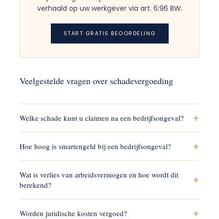
verhaald op uw werkgever via art. 6:96 BW.
START GRATIS BEOORDELING
Veelgestelde vragen over schadevergoeding
+
Welke schade kunt u claimen na een bedrijfsongeval?
U kunt claimen: smartengeld, inkomensverlies
+
Hoe hoog is smartengeld bij een bedrijfsongeval?
tijdens arbeidsongeschiktheid, verlies van
arbeidsvermogen op lange termijn, medische
Smartengeld varieert sterk: bij licht letsel EUR 1.000–
kosten, kosten voor huishoudelijke hulp,
Wat is verlies van arbeidsvermogen en hoe wordt dit
5.000, bij matig letsel EUR 5.000–20.000, bij ernstig
+
aanpassingskosten en juridische kosten (art. 6:96
berekend?
blijvend letsel EUR 20.000–100.000+. Rechters
BW).
vergelijken met soortgelijke uitspraken.
Verlies van arbeidsvermogen is het toekomstige
+
Worden juridische kosten vergoed?
inkomensverlies als u blijvend minder kunt