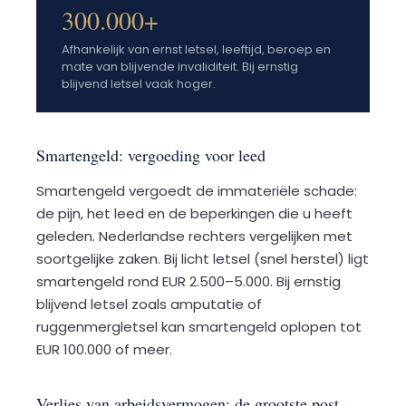
300.000+
Afhankelijk van ernst letsel, leeftijd, beroep en
mate van blijvende invaliditeit. Bij ernstig
blijvend letsel vaak hoger.
Smartengeld: vergoeding voor leed
Smartengeld vergoedt de immateriële schade:
de pijn, het leed en de beperkingen die u heeft
geleden. Nederlandse rechters vergelijken met
soortgelijke zaken. Bij licht letsel (snel herstel) ligt
smartengeld rond EUR 2.500–5.000. Bij ernstig
blijvend letsel zoals amputatie of
ruggenmergletsel kan smartengeld oplopen tot
EUR 100.000 of meer.
Verlies van arbeidsvermogen: de grootste post