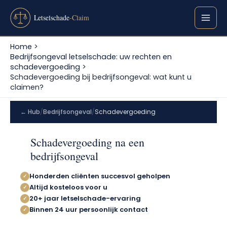
Ga
naar
de
inhoud
Home
Bedrijfsongeval letselschade: uw rechten en
schadevergoeding
Schadevergoeding bij bedrijfsongeval: wat kunt u
claimen?
← Hub
/
Bedrijfsongeval
/
Schadevergoeding
Schadevergoeding na een
bedrijfsongeval
Honderden cliënten succesvol geholpen
✓
Altijd kosteloos voor u
✓
20+ jaar letselschade-ervaring
✓
Binnen 24 uur persoonlijk contact
✓