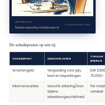
IMPRESSIE
© Letselschade-Claim
Schadevergoeding bedrijfsongeval
De schadeposten op een rij
TYPISCH
SCHADEPOST
OMSCHRIJVING
BEDRAG
Smartengeld
Vergoeding voor pijn,
EUR 2.50
leed en beperkingen
75.000+
Inkomensverlies
Verschil uitkering/loon
Per maa
tijdens
variabel
arbeidsongeschiktheid