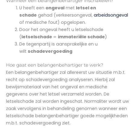
Wanneer een belangenbehartiger inschakelen?
U heeft een
ongeval
met
letsel en
schade
gehad (verkeersongeval,
arbeidsongeval
of medische fout) opgelopen.
Door het ongeval heeft u letselschade
(
letselschade
=
immateriële schade
)
De tegenpartij is aansprakelijke en u
wilt
schadevergoeding
Hoe gaat een belangenbehartiger te werk?
Een belangenbehartiger zal allereerst uw situatie m.b.t.
recht op schadevergoeding analyseren. Hierbij zal
bewijsmateriaal van het ongeval en medische
gegevens over het letsel verzameld worden. De
letselschade zal worden ingeschat. Normaliter wordt uw
zaak vervolgens in behandeling genomen wanneer een
letselschade belangenbehartiger goede mogelijkheden
m.b.t. schadevergoeding ziet.