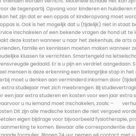
vrienden worden verricht. Materiële schade Het kan zijn 
n voor de tegenpartij. Opvang voor kinderen en huisdieren
 kan het zijn dat er een oppas of kinderopvang moet wo
as is. Ook is het mogelijk dat u (tijdelijk) niet in staat
rvice inschakelen of een bekende vragen de hond uit te l
kt deze kosten wanneer u naar het ziekenhuis, de arts 
 vrienden, familie en kennissen moeten maken wanneer z
delijke klussen te verrichten. Smartengeld na letselscha
vensvreugde gedaald. Er is u pijn en verdriet aangedaan. 
el mensen is deze erkenning een belangrijke stap in het
rbij moet u denken aan verminderd inkomen door (tijdel
n extra studiejaar met zich meebrengen. Bij studievertrag
r een jaar extra studeren en kosten voor een jaar extra 
 waarvoor u nu iemand moet inschakelen, zoals: – verh
Dit zijn alle medische kosten die niet vergoed worden
 betalen eigen bijdrage voor bijvoorbeeld fysiotherapie, 
 aanmerking te komen. Bewaar alle correspondentie dus 
taande formulier. Binnen 24 uur nemen wij contact met u