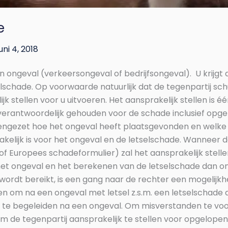
e
juni 4, 2018
n ongeval (verkeersongeval of bedrijfsongeval). U krijg
lschade. Op voorwaarde natuurlijk dat de tegenpartij schu
 stellen voor u uitvoeren. Het aansprakelijk stellen is é
verantwoordelijk gehouden voor de schade inclusief opgel
eengezet hoe het ongeval heeft plaatsgevonden en welke p
elijk is voor het ongeval en de letselschade. Wanneer de
 of Europees schadeformulier) zal het aansprakelijk stel
het ongeval en het berekenen van de letselschade dan o
t bereikt, is een gang naar de rechter een mogelijkheid
den om na een ongeval met letsel z.s.m. een letselschade 
l te begeleiden na een ongeval. Om misverstanden te voo
ium de tegenpartij aansprakelijk te stellen voor opgelopen 