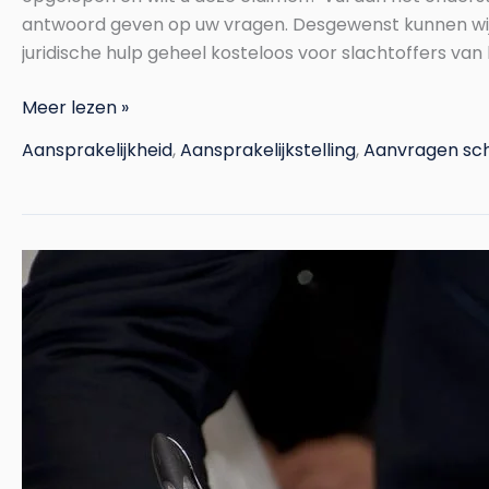
antwoord geven op uw vragen. Desgewenst kunnen wij v
juridische hulp geheel kosteloos voor slachtoffers van
Meer lezen »
Aansprakelijkheid
,
Aansprakelijkstelling
,
Aanvragen sc
Aansprakelijk
stellen
letselschade