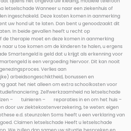
dat tijdens het ongeval uw kleding, mobiele telefoon
 na letselschade Wanneer u naar een ziekenhuis of
rden ingeschakeld. Deze kosten komen in aanmerking
 bent uw hond uit te laten. Dan bent u genoodzaakt dit
aten. In beide gevallen heeft u recht op
of de therapie moet en deze komen in aanmerking
e naar u toe komen om de kinderen te halen, u ergens
de Smartengeld is geld dat u krijgt als erkenning voor
Smartengeld is een vergoeding hiervoor. Dit kan nooit
 genezingsproces. Verlies aan
ijke) arbeidsongeschiktheid, bonussen en
ing gaat het niet alleen om extra schoolkosten voor
studiefinanciering. Zelfwerkzaamheid na letselschade
uizen – tuinieren – reparaties in en om het huis –
 door uw ziektekostenverzekering, te weten: eigen
prothese e.d. steunzolen Soms heeft u een verklaring van
goed. Claimen letselschade Heeft u letselschade
 op. We zullen dan samen uw situatie bespreken en