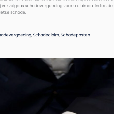
ervolgens schadevergoeding voor u claimen. Indien de te
 letselschade.
hadevergoeding
,
Schadeclaim
,
Schadeposten