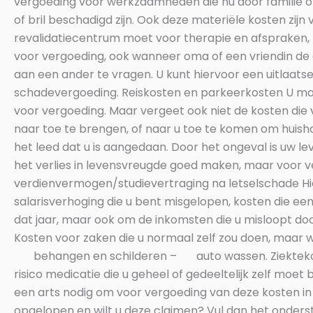
vergoeding voor werkzaamheden die nu door familie of 
of bril beschadigd zijn. Ook deze materiële kosten zij
revalidatiecentrum moet voor therapie en afspraken,
voor vergoeding, ook wanneer oma of een vriendin de opp
aan een ander te vragen. U kunt hiervoor een uitlaatse
schadevergoeding. Reiskosten en parkeerkosten U maa
voor vergoeding. Maar vergeet ook niet de kosten die
naar toe te brengen, of naar u toe te komen om huishou
het leed dat u is aangedaan. Door het ongeval is uw le
het verlies in levensvreugde goed maken, maar voor ve
verdienvermogen/studievertraging na letselschade Hie
salarisverhoging die u bent misgelopen, kosten die ee
dat jaar, maar ook om de inkomsten die u misloopt doo
Kosten voor zaken die u normaal zelf zou doen, maar
behangen en schilderen – auto wassen. Ziektekosten 
risico medicatie die u geheel of gedeeltelijk zelf moet
een arts nodig om voor vergoeding van deze kosten in
opgelopen en wilt u deze claimen? Vul dan het onders