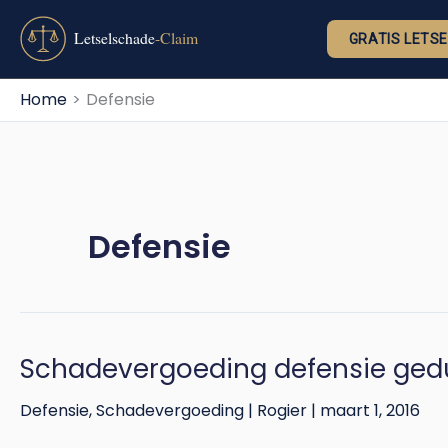
Ga
naar
GRATIS LETS
de
inhoud
Home
Defensie
Defensie
Schadevergoeding defensie gedu
Schadevergoeding
defensie
Defensie
,
Schadevergoeding
|
Rogier
|
maart 1, 2016
gedupeerde
1,2