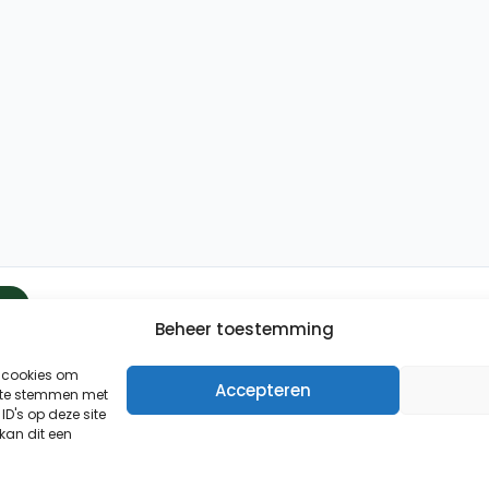
Beheer toestemming
Binnen 24 uur wordt er contact met u opgenomen.
Uw gegevens worden strikt vertrouwelijk behandeld.
s cookies om
Accepteren
n te stemmen met
D's op deze site
kan dit een