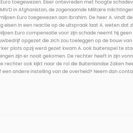
 Euro toegewezen. Eiser ontevreden met hoogte schadev
VD in Afghanistan, de zogenaamde Militaire Inlichtingen
2 miljoen Euro toegewezen aan Ibrahim. De heer A. vindt 
eisen In een reactie op de uitspraak laat A. weten dat 
1,2 miljoen Euro compensatie voor zijn schade neemt hij g
ouwbedrijf opgezet die zich zou toeleggen op de bouw va
 plots opzij werd gezet kwam A. ook buitenspel te staa
gen zijn er nooit gekomen. De rechter heeft in zijn vonni
 rechter ook kijkt naar de rol die Buitenlandse Zaken h
 een andere instelling van de overheid? Neem dan contac