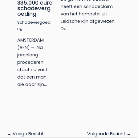
335.000 euro
heeft een schadeclaim
schadeverg
oeding
van het homostel uit
Leidsche Rijn afgewezen.
Schadevergoedi
De…
ng
AMSTERDAM
(AFN) – Na
jarenlang
procederen
staat nu vast
dat een man
die door zijn…
←
Vorige Bericht
Volgende Bericht
→