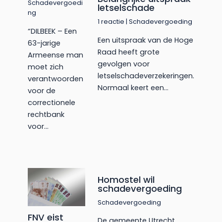
Schadevergoedi
letselschade
ng
1 reactie
|
Schadevergoeding
“DILBEEK – Een
Een uitspraak van de Hoge
63-jarige
Raad heeft grote
Armeense man
gevolgen voor
moet zich
letselschadeverzekeringen.
verantwoorden
Normaal keert een…
voor de
correctionele
rechtbank
voor…
Homostel wil
schadevergoeding
Schadevergoeding
FNV eist
De gemeente Utrecht