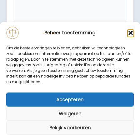
Beheer toestemming
Om de beste ervaringen te bieden, gebruiken wij technologieën
zoals cookies om informatie over je apparaat op te slaan en/of te
raadplegen. Door in te stemmen met deze technologieën kunnen
wij gegevens zoals surfgedrag of unieke ID's op deze site
verwerken. Als je geen toestemming geeft of uw toestemming
intrekt, kan dit een nadelige invloed hebben op bepaalde functies
Binnen 24 uur wordt er contact met u opgenomen.
en mogelijkheden.
Uw gegevens worden strikt vertrouwelijk behandeld.
Accepteren
Weigeren
Bekijk voorkeuren
© Copyright LETSELSCHADE-CLAIM 2026. Alle rechten
voorbehouden.
Site map