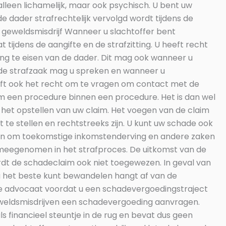
alleen lichamelijk, maar ook psychisch. U bent uw
e dader strafrechtelijk vervolgd wordt tijdens de
s geweldsmisdrijf Wanneer u slachtoffer bent
tijdens de aangifte en de strafzitting. U heeft recht
ing te eisen van de dader. Dit mag ook wanneer u
ns de strafzaak mag u spreken en wanneer u
eft ook het recht om te vragen om contact met de
om een procedure binnen een procedure. Het is dan wel
j het opstellen van uw claim. Het voegen van de claim
t te stellen en rechtstreeks zijn. U kunt uw schade ook
arten om toekomstige inkomstenderving en andere zaken
 meegenomen in het strafproces. De uitkomst van de
ordt de schadeclaim ook niet toegewezen. In geval van
u het beste kunt bewandelen hangt af van de
rde advocaat voordat u een schadevergoedingstraject
eweldsmisdrijven een schadevergoeding aanvragen.
s financieel steuntje in de rug en bevat dus geen