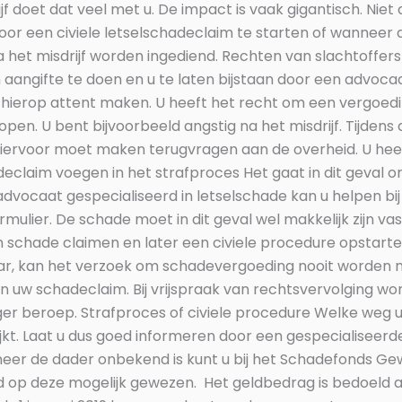
 doet dat veel met u. De impact is vaak gigantisch. Niet 
door een civiele letselschadeclaim te starten of wanneer d
 het misdrijf worden ingediend. Rechten van slachtoffer
ngifte te doen en u te laten bijstaan door een advocaat 
 u hierop attent maken. U heeft het recht om een vergoed
open. U bent bijvoorbeeld angstig na het misdrijf. Tijde
hiervoor moet maken terugvragen aan de overheid. U he
eclaim voegen in het strafproces Het gaat in dit geval 
advocaat gespecialiseerd in letselschade kan u helpen bi
ulier. De schade moet in dit geval wel makkelijk zijn vas
llen schade claimen en later een civiele procedure opst
 jaar, kan het verzoek om schadevergoeding nooit worden
van uw schadeclaim. Bij vrijspraak van rechtsvervolging w
r beroep. Strafproces of civiele procedure Welke weg 
ijkt. Laat u dus goed informeren door een gespecialisee
nneer de dader onbekend is kunt u bij het Schadefonds G
d op deze mogelijk gewezen. Het geldbedrag is bedoeld al