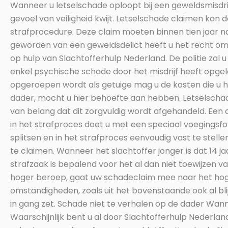
Wanneer u letselschade oploopt bij een geweldsmisdrijf
gevoel van veiligheid kwijt. Letselschade claimen kan 
strafprocedure. Deze claim moeten binnen tien jaar na
geworden van een geweldsdelict heeft u het recht om aa
op hulp van Slachtofferhulp Nederland. De politie zal
enkel psychische schade door het misdrijf heeft opgel
opgeroepen wordt als getuige mag u de kosten die u 
dader, mocht u hier behoefte aan hebben. Letselschad
van belang dat dit zorgvuldig wordt afgehandeld. Een 
in het strafproces doet u met een speciaal voegingsform
splitsen en in het strafproces eenvoudig vast te ste
te claimen. Wanneer het slachtoffer jonger is dat 14
strafzaak is bepalend voor het al dan niet toewijzen 
hoger beroep, gaat uw schadeclaim mee naar het hoge
omstandigheden, zoals uit het bovenstaande ook al bl
in gang zet. Schade niet te verhalen op de dader Wa
Waarschijnlijk bent u al door Slachtofferhulp Nederlan