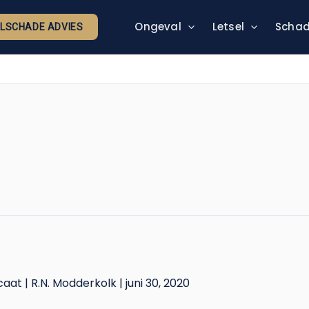
Ongeval
Letsel
Schad
ELSCHADE ADVIES
caat
|
R.N. Modderkolk
|
juni 30, 2020