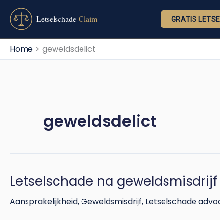
Ga
naar
GRATIS LETS
de
inhoud
Home
geweldsdelict
geweldsdelict
Letselschade na geweldsmisdrijf
Letselschade
na
Aansprakelijkheid
,
Geweldsmisdrijf
,
Letselschade advo
geweldsmisdrijf