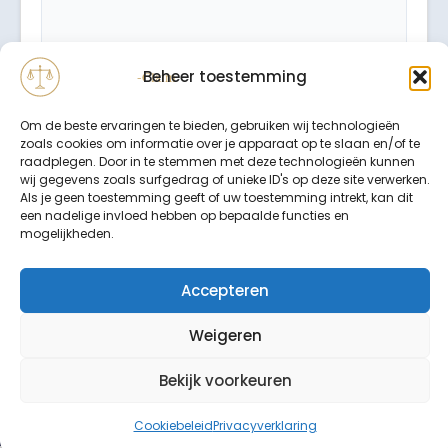
Beheer toestemming
Om de beste ervaringen te bieden, gebruiken wij technologieën
zoals cookies om informatie over je apparaat op te slaan en/of te
raadplegen. Door in te stemmen met deze technologieën kunnen
wij gegevens zoals surfgedrag of unieke ID's op deze site verwerken.
Als je geen toestemming geeft of uw toestemming intrekt, kan dit
een nadelige invloed hebben op bepaalde functies en
Binnen 24 uur wordt er contact met u opgenomen.
mogelijkheden.
Uw gegevens worden strikt vertrouwelijk behandeld.
Accepteren
Weigeren
Bekijk voorkeuren
© Copyright LETSELSCHADE-CLAIM 2026. Alle rechten
voorbehouden.
Site map
Cookiebeleid
Privacyverklaring