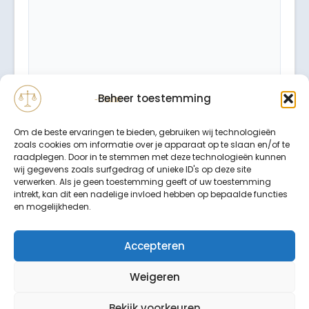
Beheer toestemming
Om de beste ervaringen te bieden, gebruiken wij technologieën
zoals cookies om informatie over je apparaat op te slaan en/of te
raadplegen. Door in te stemmen met deze technologieën kunnen
wij gegevens zoals surfgedrag of unieke ID's op deze site
verwerken. Als je geen toestemming geeft of uw toestemming
intrekt, kan dit een nadelige invloed hebben op bepaalde functies
Binnen 24 uur wordt er contact met u opgenomen.
en mogelijkheden.
Uw gegevens worden strikt vertrouwelijk behandeld.
Accepteren
Weigeren
Bekijk voorkeuren