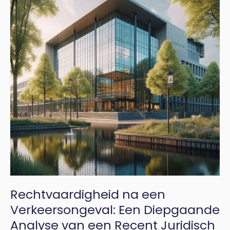
Verkeersongeval:
Een
Diepgaande
Analyse
van
een
Recent
Juridisch
Geschil
Rechtvaardigheid na een
Verkeersongeval: Een Diepgaande
Analyse van een Recent Juridisch