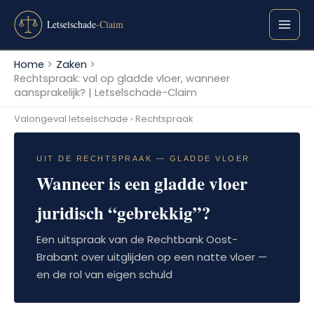
Ga
naar
de
inhoud
Home
Zaken
Rechtspraak: val op gladde vloer, wanneer
aansprakelijk? | Letselschade-Claim
Valongeval letselschade
› Rechtspraak
UIT DE RECHTSPRAAK — GLADDE VLOER
Wanneer is een gladde vloer
juridisch “gebrekkig”?
Een uitspraak van de Rechtbank Oost-
Brabant over uitglijden op een natte vloer —
en de rol van eigen schuld