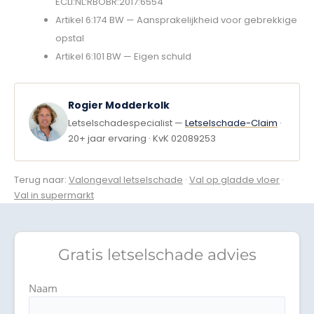
ECLI:NL:RBOBR:2017:6554
Artikel 6:174 BW — Aansprakelijkheid voor gebrekkige
opstal
Artikel 6:101 BW — Eigen schuld
Rogier Modderkolk
Letselschadespecialist —
Letselschade-Claim
·
20+ jaar ervaring · KvK 02089253
Terug naar:
Valongeval letselschade
·
Val op gladde vloer
·
Val in supermarkt
Gratis letselschade advies
Naam