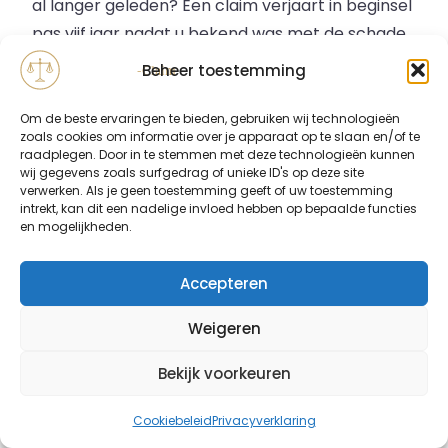
al langer geleden? Een claim verjaart in beginsel
pas vijf jaar nadat u bekend was met de schade
en de aansprakelijke partij (
art. 3:310 BW
). In de
Beheer toestemming
meeste gevallen is er dus nog tijd — laat het
gratis beoordelen.
Om de beste ervaringen te bieden, gebruiken wij technologieën
zoals cookies om informatie over je apparaat op te slaan en/of te
raadplegen. Door in te stemmen met deze technologieën kunnen
wij gegevens zoals surfgedrag of unieke ID's op deze site
verwerken. Als je geen toestemming geeft of uw toestemming
intrekt, kan dit een nadelige invloed hebben op bepaalde functies
DIRECT ANTWOORD
en mogelijkheden.
Waar heeft u recht op na letselschade?
Accepteren
Bij letsel door schuld van een ander
vergoedt de aansprakelijke partij uw
Weigeren
volledige schade. De belangrijkste posten:
Bekijk voorkeuren
Medische kosten en reiskosten
Verlies van inkomen, nu en in de
Cookiebeleid
Privacyverklaring
toekomst