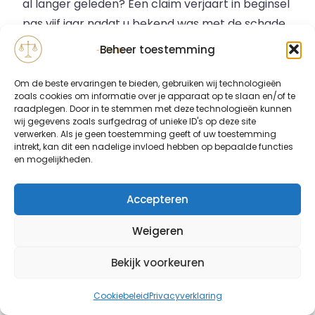
al langer geleden? Een claim verjaart in beginsel
pas vijf jaar nadat u bekend was met de schade
en de aansprakelijke partij (
art. 3:310 BW
). In de
Beheer toestemming
meeste gevallen is er dus nog tijd — laat het
gratis beoordelen.
Om de beste ervaringen te bieden, gebruiken wij technologieën
zoals cookies om informatie over je apparaat op te slaan en/of te
raadplegen. Door in te stemmen met deze technologieën kunnen
wij gegevens zoals surfgedrag of unieke ID's op deze site
verwerken. Als je geen toestemming geeft of uw toestemming
intrekt, kan dit een nadelige invloed hebben op bepaalde functies
DIRECT ANTWOORD
en mogelijkheden.
Waar heeft u recht op na letselschade?
Accepteren
Bij letsel door schuld van een ander
vergoedt de aansprakelijke partij uw
Weigeren
volledige schade. De belangrijkste posten:
Bekijk voorkeuren
Medische kosten en reiskosten
Verlies van inkomen, nu en in de
Cookiebeleid
Privacyverklaring
toekomst