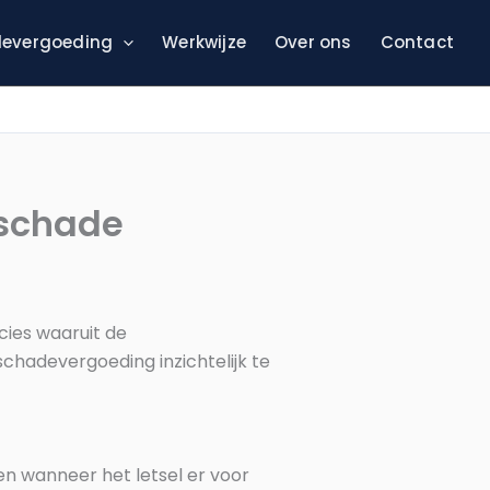
evergoeding
Werkwijze
Over ons
Contact
lschade
ies waaruit de
hadevergoeding inzichtelijk te
en wanneer het letsel er voor