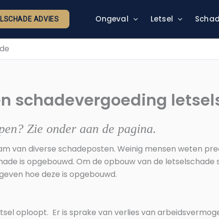
Ongeval
Letsel
Schad
ELSCHADE ADVIES
ade
en schadevergoeding letse
open? Zie onder aan de pagina.
am van diverse schadeposten. Weinig mensen weten prec
hade is opgebouwd. Om de opbouw van de letselschade sc
geven hoe deze is opgebouwd.
etsel oploopt. Er is sprake van verlies van arbeidsvermog