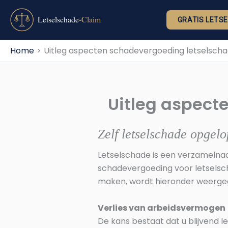
Ga
naar
GRATIS LETS
de
inhoud
Home
Uitleg aspecten schadevergoeding letselsch
Uitleg aspect
Zelf letselschade opgel
Letselschade is een verzamelna
schadevergoeding voor letselsc
maken, wordt hieronder weerge
Verlies van arbeidsvermogen
De kans bestaat dat u blijvend l