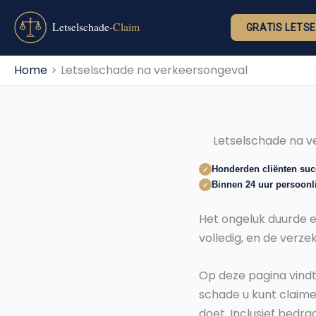
Ga
naar
GRATIS LETS
de
inhoud
Home
Letselschade na verkeersongeval
Letselschade na v
Honderden cliënten su
✓
Binnen 24 uur persoonli
✓
Het ongeluk duurde e
volledig, en de verze
Op deze pagina vindt 
schade u kunt claime
doet. Inclusief bedra