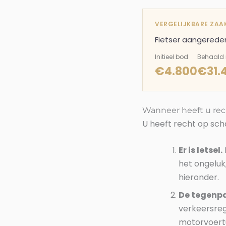
VERGELIJKBARE ZAA
Fietser aangereden
Initieel bod
Behaald 
€4.800
€31.
Wanneer heeft u re
U heeft recht op sch
Er is letsel.
het ongeluk
hieronder.
De tegenpar
verkeersreg
motorvoertu