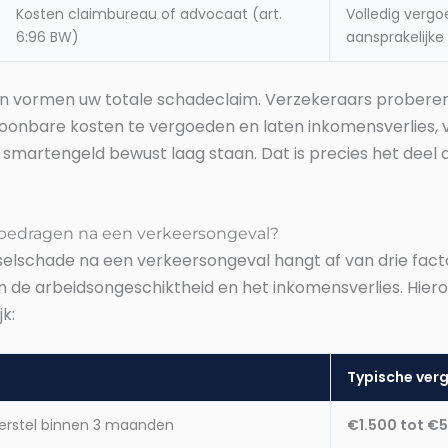
Kosten claimbureau of advocaat (art.
Volledig vergo
6:96 BW)
aansprakelijke 
n vormen uw totale schadeclaim. Verzekeraars proberen
toonbare kosten te vergoeden en laten inkomensverlies, v
martengeld bewust laag staan. Dat is precies het deel 
e bedragen na een verkeersongeval?
tselschade na een verkeersongeval hangt af van drie fact
an de arbeidsongeschiktheid en het inkomensverlies. Hier
k:
Typische ver
g herstel binnen 3 maanden
€1.500 tot €