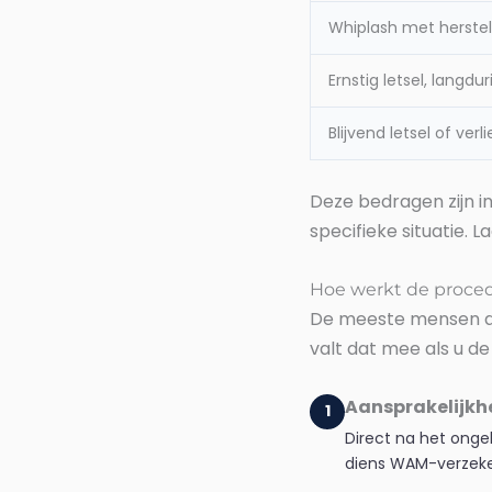
Whiplash met herstel 
Ernstig letsel, langd
Blijvend letsel of ve
Deze bedragen zijn in
specifieke situatie. 
Hoe werkt de proced
De meeste mensen den
valt dat mee als u de 
Aansprakelijkhe
1
Direct na het onge
diens WAM-verzekera