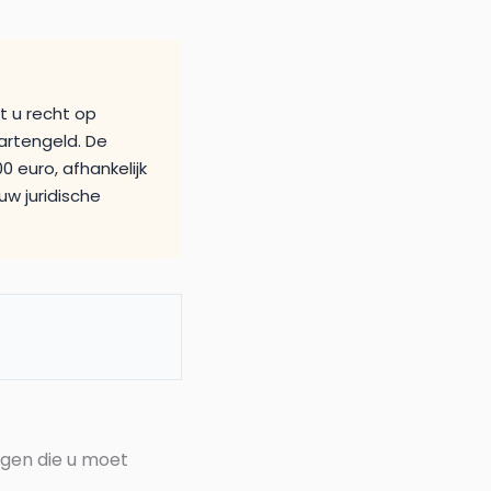
t u recht op
artengeld. De
 euro, afhankelijk
uw juridische
ngen die u moet