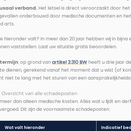
ausaal verband.
Het letsel is direct veroorzaakt door het 
gevallen onderbouwd door medische documenten en het
 arts.
tie hieronder valt? In meer dan 20 jaar hebben wij in bijna e
nen vaststellen. Laat uw situatie gratis beoordelen.
termijn
: op grond van
artikel 3:310 BW
heeft u drie jaar d
 te dienen, gerekend vanaf het moment dat u wist (of ko
ht niet te lang met het sturen van een aansprakelijkheidss
 Overzicht van alle schadeposten
eer dan alleen medische kosten. Alles wat u lijdt en derf
vergoed. Dit zijn de voornaamste schadeposten:
Wat valt hieronder
Indicatief be