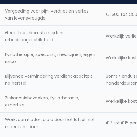
Vergoeding voor pijn, verdriet en verlies
€1.500 tot €5
van levensvreugde
Gederfde inkomsten tijdens
Werkelijk verlie
arbeidsongeschiktheid
Fysiotherapie, specialist, medicijnen, eigen
Werkelijke kos
risico
Blijvende vermindering verdiencapaciteit
Soms tienduiz
na herstel
honderdduize
Ziekenhuisbezoeken, fysiotherapie,
Werkelijke kos
expertise
Werkzaamheden die u door het letsel niet
€7 tot €15 per
meer kunt doen