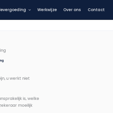
evergoeding
Werkwijze
Over ons
Contact
ing
ing
n, u werkt niet
sprakelijk is, welke
ekeraar moeilijk