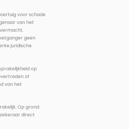
voertuig voor schade
igenaar van het
 overmacht.
 voetganger geen
erke juridische
prakelijkheid op
overtreden of
nd van het
akelijk. Op grond
zekeraar direct