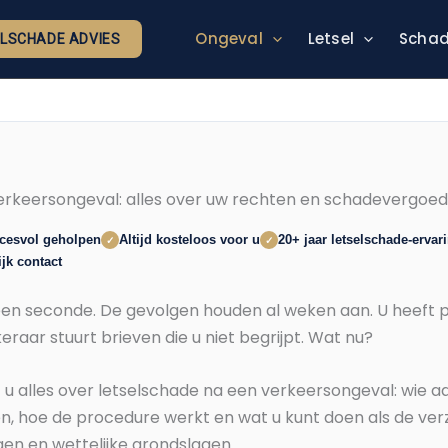
Ongeval
Letsel
Schad
ELSCHADE ADVIES
erkeersongeval: alles over uw rechten en schadevergoed
ccesvol geholpen
Altijd kosteloos voor u
20+ jaar letselschade-ervar
✓
✓
jk contact
en seconde. De gevolgen houden al weken aan. U heeft pij
keraar stuurt brieven die u niet begrijpt. Wat nu?
u alles over letselschade na een verkeersongeval: wie aan
n, hoe de procedure werkt en wat u kunt doen als de verz
gen en wettelijke grondslagen.