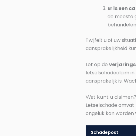
Er is een c
de meeste 
behandelend
Twijfelt u of uw situa
aansprakelijkheid kun
Let op de
verjarings
letselschadeclaim in
aansprakelijk is. Wac
Wat kunt u claimen?
Letselschade omvat m
ongeluk kan worden 
Schadepost