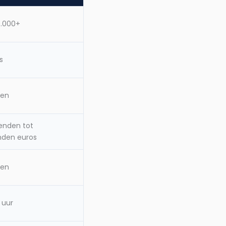
0.000+
s
ten
enden tot
nden euros
ten
 uur