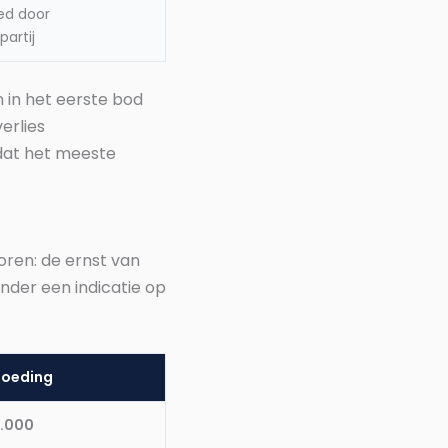
ed door
partij
 in het eerste bod
erlies
dat het meeste
oren: de ernst van
onder een indicatie op
goeding
5.000