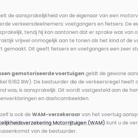
elt de aansprakelijkheid van de eigenaar van een motor
erde verkeersdeelnemers: voetgangers en fietsers. De e
prakelijk, tenzij hij kan aantonen dat er sprake was van
aktijk vrijwel onmogelijk aan te tonen als het kind of de
ft gemaakt. Dit geeft fietsers en voetgangers een zeer st
ssen gemotoriseerde voertuigen
geldt de gewone aans
ikel 6:162 BW). De bestuurder die de verkeersregel heeft 
d was, is aansprakelijk. Dit wordt vastgesteld aan de ha
igenverklaringen en dashcambeelden.
zelf is ook de
WAM-verzekeraar
van het voertuig aanspr
lijkheidsverzekering Motorrijtuigen (WAM)
kunt u de ver
tussenkomst van de bestuurder.