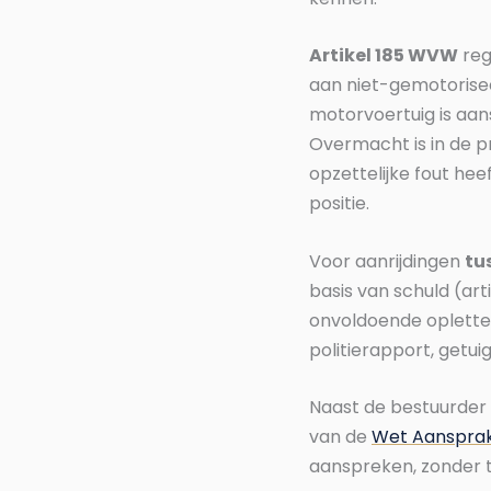
Artikel 185 WVW
reg
aan niet-gemotorise
motorvoertuig is aans
Overmacht is in de pr
opzettelijke fout hee
positie.
Voor aanrijdingen
tu
basis van schuld (art
onvoldoende opletten
politierapport, getu
Naast de bestuurder 
van de
Wet Aansprake
aanspreken, zonder 