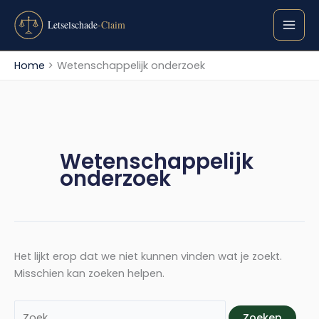
Ga
Zoek
naar
naar:
de
inhoud
Home
Wetenschappelijk onderzoek
Wetenschappelijk
onderzoek
Het lijkt erop dat we niet kunnen vinden wat je zoekt.
Misschien kan zoeken helpen.