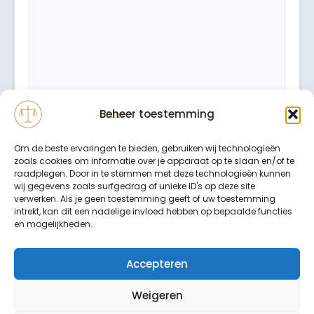
Beheer toestemming
Om de beste ervaringen te bieden, gebruiken wij technologieën
zoals cookies om informatie over je apparaat op te slaan en/of te
raadplegen. Door in te stemmen met deze technologieën kunnen
wij gegevens zoals surfgedrag of unieke ID's op deze site
verwerken. Als je geen toestemming geeft of uw toestemming
intrekt, kan dit een nadelige invloed hebben op bepaalde functies
Binnen 24 uur wordt er contact met u opgenomen.
en mogelijkheden.
Uw gegevens worden strikt vertrouwelijk behandeld.
Accepteren
Weigeren