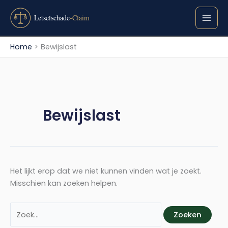
Ga
Zoek
naar
naar:
de
inhoud
Home
Bewijslast
Bewijslast
Het lijkt erop dat we niet kunnen vinden wat je zoekt.
Misschien kan zoeken helpen.